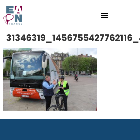
31346319_1456755427762116