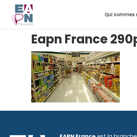
Qui sommes 
Eapn France 290
EAPN France
est la branche