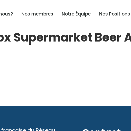
nous?
Nos membres
Notre Équipe
Nos Positions
px Supermarket Beer A
 française du Réseau