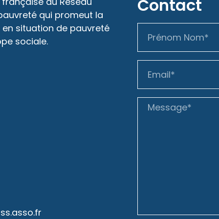
Contact
 française du Réseau
 pauvreté qui promeut la
 en situation de pauvreté
ope sociale.
s.asso.fr