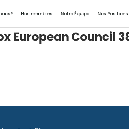
nous?
Nos membres
Notre Équipe
Nos Positions
px European Council 